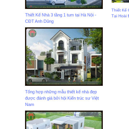
Thiết Kế
Thiết Kế Nhà 3 tầng 1 tum tại Hà Nội -
Tại Hoài 
CĐT Anh Dũng
Tổng hợp những mẫu thiết kế nhà đẹp
được đánh giá bởi hội Kiến trúc sư Việt
Nam