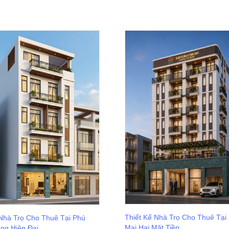
Thiết Kế Nhà Trọ Cho Thuê Tại
 Nhà Trọ Cho Thuê Tại Phú
Mai Hai Mặt Tiền
ầng Hiện Đại