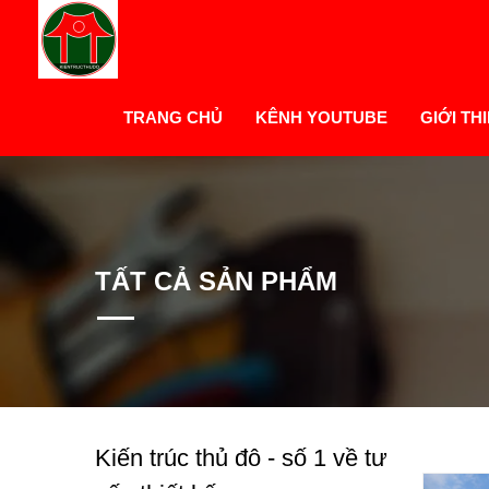
TRANG CHỦ
KÊNH YOUTUBE
GIỚI TH
TẤT CẢ SẢN PHẨM
Kiến trúc thủ đô - số 1 về tư