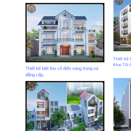
Thiết Kế
Khai Tối 
Thiết kế biệt thự cổ điển sang trọng và
đẳng cấp.