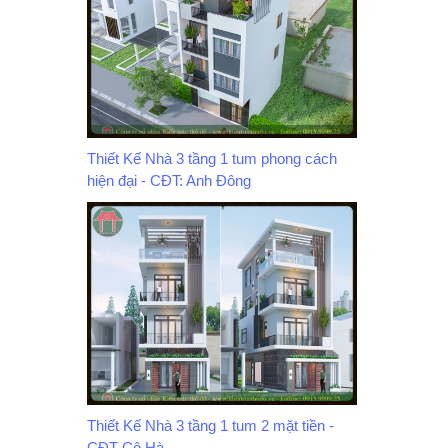
Thiết Kế Nhà 3 tầng 1 tum phong cách
hiện đại - CĐT: Anh Đông
Thiết Kế Nhà 3 tầng 1 tum 2 mặt tiền -
CĐT Cô Hà