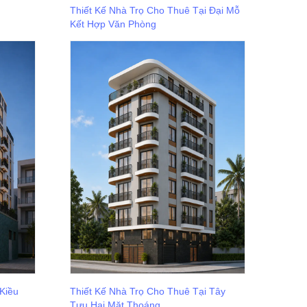
Thiết Kế Nhà Trọ Cho Thuê Tại Đại Mỗ
Kết Hợp Văn Phòng
 Kiều
Thiết Kế Nhà Trọ Cho Thuê Tại Tây
Tựu Hai Mặt Thoáng