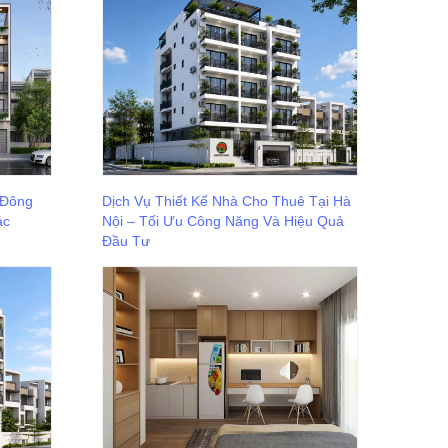
 Đông
Dịch Vụ Thiết Kế Nhà Cho Thuê Tại Hà
ác
Nội – Tối Ưu Công Năng Và Hiệu Quả
Đầu Tư