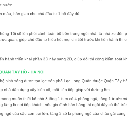
át nước.
 in màu, bàn giao cho chủ đầu tư 1 bộ đầy đủ.
chúng Tôi sẽ lên phối cảnh toàn bộ bên trong ngôi nhà, từ nhà xe đến
trực quan, giúp chủ đầu tư hiểu hết mọi chi tiết trước khi tiến hành thi
iến hành triển khai phần 3D này sang 2D, giúp đội thi công kiểm soát kh
QUẬN TÂY HỒ - HÀ NỘI
 hệ sinh sống đươc tọa lạc trên phố Lạc Long Quân thuộc Quận Tây Hồ
áp nhà dân dụng xây kiên cố, mặt tiền tiếp giáp với đường 5m.
 mong muốn thiết kế nhà 3 tầng 1 tum có 4 phòng ngủ, tầng 1 trước mặ
g lửng là nơi tiếp khách, nếu gia đình bán hàng thì ngồi đây có thể tr
g ngủ của cậu con trai lớn, tầng 3 sẽ là phòng ngủ của cháu gái cùng