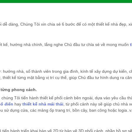
ối dễ dàng, Chúng Tôi xin chia sẻ 6 bước để có một thiết kế nhà đẹp, 
hiết kế, hướng nhà chính, lắng nghe Chủ đầu tư chỉa sẻ về mong muốn
t
hướng nhà, số thành viên trong gia đình, kính tế xây dựng dự kiến, ch
hiết kế từng mặt bằng vị trí cụ thể, giúp Chủ đầu tư hình dung ra că
 từng phong cách.
, chúng Tôi tiến hành thiết kế phối cảnh bên ngoài, dựa vào yêu cầu t
cổ điển
hay
thiết kế nhà mái thái
, từ phối cảnh này sẽ giúp chủ nhà x
iệu sử dụng cửa, các mảng ốp trang trí, bồn cây, ban công hoặc logia..v.
ẽ tiến hành triển khai bàn vẽ 2D từ bản vẽ 3D phối cảnh, phần hồ sơ 