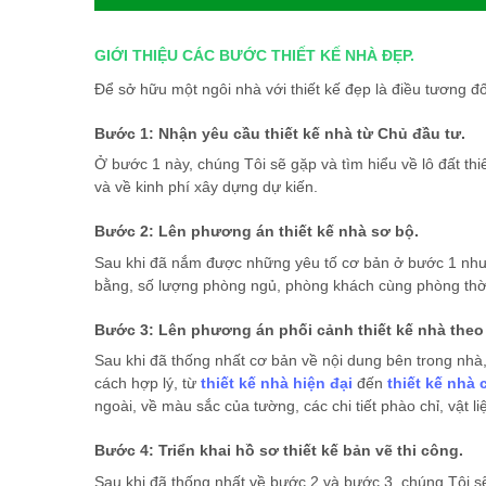
GIỚI THIỆU CÁC BƯỚC THIẾT KẾ NHÀ ĐẸP.
Để sở hữu một ngôi nhà với thiết kế đẹp là điều tương đ
Bước 1: Nhận yêu cầu thiết kế nhà từ Chủ đầu tư.
Ở bước 1 này, chúng Tôi sẽ gặp và tìm hiểu về lô đất t
và về kinh phí xây dựng dự kiến.
Bước 2: Lên phương án thiết kế nhà sơ bộ.
Sau khi đã nắm được những yêu tố cơ bản ở bước 1 như: 
bằng, số lượng phòng ngủ, phòng khách cùng phòng thờ, t
Bước 3: Lên phương án phối cảnh thiết kế nhà theo
Sau khi đã thống nhất cơ bản về nội dung bên trong nhà
cách hợp lý, từ
thiết kế nhà hiện đại
đến
thiết kế nhà 
ngoài, về màu sắc của tường, các chi tiết phào chỉ, vật l
Bước 4: Triển khai hồ sơ thiết kế bản vẽ thi công.
Sau khi đã thống nhất về bước 2 và bước 3, chúng Tôi s