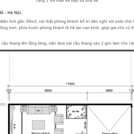
Tầng 1 với thiết kế bếp và nhà xe.
ồ - Hà Nội.
i diện tích gần 30m2, nội thất phòng khách bố trí tiện nghi với sofa chữ
động hơn, phía trước phòng khách là hệ lan can kính, giúp gia chủ có 
g cầu thang lên tầng lửng, việc đưa sát cầu thang vào 1 góc làm cho 