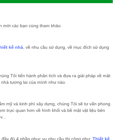
xin mời các bạn cùng tham khảo.
hiết kế nhà
, về nhu cầu sử dụng, về mục đích sử dụng
úng Tôi tiến hành phân tích và đưa ra giải pháp về mặt
n nhà tương lai của mình như nào.
hẩm mỹ và kinh phí xây dựng, chúng Tôi sẽ tư vấn phong
em trực quan hơn về hình khối và bề mặt vật liệu bên
v...
sẽ đầy đủ 4 phần phục vụ nhu cầu thi công như:
Thiết kế