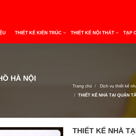
IỆU
THIẾT KẾ KIẾN TRÚC
THIẾT KẾ NỘI THẤT
TẠP 
HỒ HÀ NỘI
Trang chủ
Dịch vụ thiết kế nh
THIẾT KẾ NHÀ TẠI QUẬN T
THIẾT KẾ NHÀ TẠ