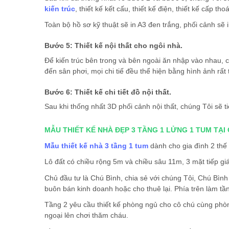
kiến trúc
, thiết kế kết cấu, thiết kế điện, thiết kế cấp tho
Toàn bộ hồ sơ kỹ thuật sẽ in A3 đen trắng, phối cảnh sẽ
Bước 5: Thiết kế nội thất cho ngôi nhà.
Để kiến trúc bên trong và bên ngoài ăn nhập vào nhau, 
đến sân phơi, mọi chi tiế đều thể hiện bằng hình ảnh rất 
Bước 6: Thiết kế chi tiết đồ nội thất.
Sau khi thống nhất 3D phối cảnh nội thất, chúng Tôi sẽ t
MẪU THIẾT KẾ NHÀ ĐẸP 3 TẦNG 1 LỬNG 1 TUM TẠI 
Mẫu thiết kế nhà 3 tầng 1 tum
dành cho gia đình 2 thế
Lô đất có chiều rộng 5m và chiều sâu 11m, 3 mặt tiếp gi
Chủ đầu tư là Chú Bình, chia sẻ với chúng Tôi, Chú Bình
buôn bán kinh doanh hoặc cho thuê lại. Phía trên làm tần
Tầng 2 yêu cầu thiết kế phòng ngủ cho cô chú cùng phòn
ngoại lên chơi thăm cháu.