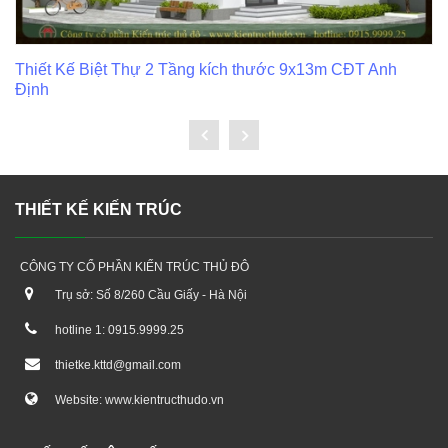
Thiết kế biệt thự hiện đại tại Bắc Ninh.
THIẾT KẾ KIẾN TRÚC
CÔNG TY CỔ PHẦN KIẾN TRÚC THỦ ĐÔ
Trụ sở: Số 8/260 Cầu Giấy - Hà Nội
hotline 1: 0915.9999.25
thietke.kttd@gmail.com
Website: www.kientructhudo.vn