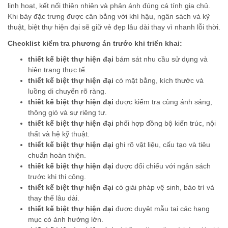
linh hoạt, kết nối thiên nhiên và phản ánh đúng cá tính gia chủ.
Khi bảy đặc trưng được cân bằng với khí hậu, ngân sách và kỹ
thuật, biệt thự hiện đại sẽ giữ vẻ đẹp lâu dài thay vì nhanh lỗi thời.
Checklist kiểm tra phương án trước khi triển khai:
thiết kế biệt thự hiện đại
bám sát nhu cầu sử dụng và
hiện trạng thực tế.
thiết kế biệt thự hiện đại
có mặt bằng, kích thước và
luồng di chuyển rõ ràng.
thiết kế biệt thự hiện đại
được kiểm tra cùng ánh sáng,
thông gió và sự riêng tư.
thiết kế biệt thự hiện đại
phối hợp đồng bộ kiến trúc, nội
thất và hệ kỹ thuật.
thiết kế biệt thự hiện đại
ghi rõ vật liệu, cấu tạo và tiêu
chuẩn hoàn thiện.
thiết kế biệt thự hiện đại
được đối chiếu với ngân sách
trước khi thi công.
thiết kế biệt thự hiện đại
có giải pháp vệ sinh, bảo trì và
thay thế lâu dài.
thiết kế biệt thự hiện đại
được duyệt mẫu tại các hạng
mục có ảnh hưởng lớn.