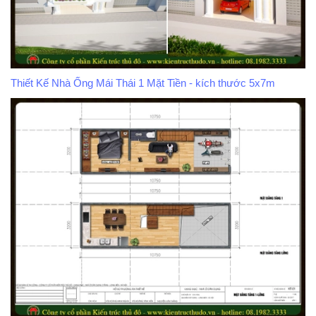
Thiết Kế Nhà Ống Mái Thái 1 Mặt Tiền - kích thước 5x7m