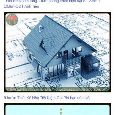
Thiết Kế Nhà 4 tầng 1 tum phong cách hiện đại-KT 2.9m x
10.8m-CĐT Anh Tiến
9 bước Thiết Kế Nhà Tiết Kiệm Chi Phí bạn nên biết