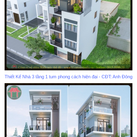
Thiết Kế Nhà 3 tầng 1 tum phong cách hiện đại - CĐT: Anh Đông