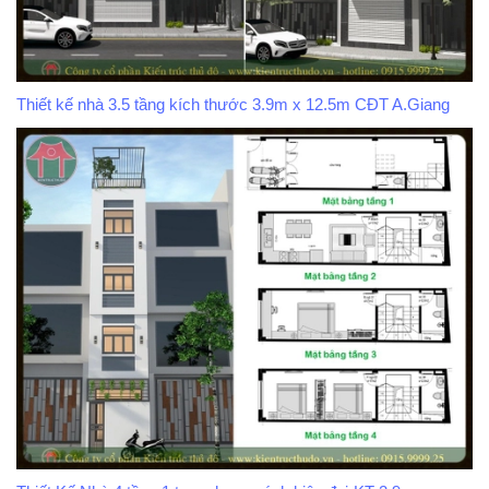
Thiết kế nhà 3.5 tầng kích thước 3.9m x 12.5m CĐT A.Giang