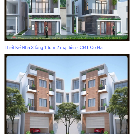
Thiết Kế Nhà 3 tầng 1 tum 2 mặt tiền - CĐT Cô Hà