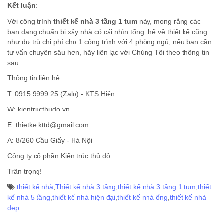
Kết luận:
Với công trình
thiết kế nhà 3 tầng 1 tum
này, mong rằng các
bạn đang chuẩn bị xây nhà có cái nhìn tổng thể về thiết kế cũng
như dự trù chi phí cho 1 công trình với 4 phòng ngủ, nếu bạn cần
tư vấn chuyên sâu hơn, hãy liên lạc với Chúng Tôi theo thông tin
sau:
Thông tin liên hệ
T: 0915 9999 25 (Zalo) - KTS Hiển
W: kientructhudo.vn
E: thietke.kttd@gmail.com
A: 8/260 Cầu Giấy - Hà Nội
Công ty cổ phần Kiến trúc thủ đô
Trân trọng!
thiết kế nhà
,
Thiết kế nhà 3 tầng
,
thiết kế nhà 3 tầng 1 tum
,
thiết
kế nhà 5 tầng
,
thiết kế nhà hiện đại
,
thiết kế nhà ống
,
thiết kế nhà
đẹp