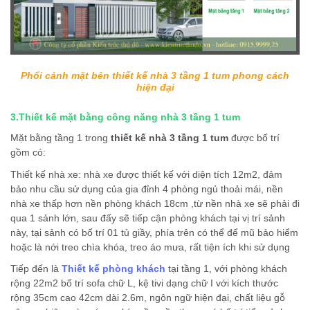
Phổi cảnh mặt bên thiết kế nhà 3 tầng 1 tum phong cách
hiện đại
3.Thiết kế mặt bằng công năng nhà 3 tầng 1 tum
Mặt bằng tầng 1 trong
thiết kế nhà 3 tầng 1 tum
được bố trí
gồm có:
Thiết kế nhà xe: nhà xe được thiết kế với diện tích 12m2, đảm
bảo nhu cầu sử dụng của gia đỉnh 4 phòng ngủ thoải mái, nền
nhà xe thấp hơn nền phòng khách 18cm ,từ nền nhà xe sẽ phải đi
qua 1 sảnh lớn, sau đấy sẽ tiếp cận phòng khách tại vị trí sảnh
này, tại sảnh có bố trí 01 tủ giầy, phía trên có thể để mũ bảo hiểm
hoặc là nới treo chìa khóa, treo áo mưa, rất tiện ích khi sử dụng
Tiếp đến là
Thiết kế phòng khách
tại tầng 1, với phòng khách
rộng 22m2 bố trí sofa chữ L, kệ tivi dạng chữ I với kích thước
rộng 35cm cao 42cm dài 2.6m, ngôn ngữ hiện đại, chất liệu gỗ