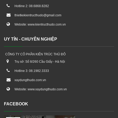
Hotline 2: 08.6868.8282
thietkekientructhudo@gmail.com
Website: www.kientructhudo.com.vn
UY TÍN - CHUYÊN NGHIỆP
CÔNG TY CỔ PHẦN KIẾN TRÚC THỦ ĐÔ
Trụ sở: Số 8/260 Cầu Giấy - Hà Nội
Hotline 3: 08.1982.3333
xaydungthudo.com.vn
Website: www.xaydungthudo.com.vn
FACEBOOK