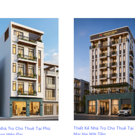
Thiết Kế Nhà Trọ Cho Thuê Tại
 Nhà Trọ Cho Thuê Tại Phú
Mai Hai Mặt Tiền
ầng Hiện Đại