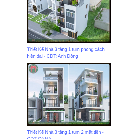
Thiết Kế Nhà 3 tầng 1 tum phong cách
hiện đại - CĐT: Anh Đông
Thiết Kế Nhà 3 tầng 1 tum 2 mặt tiền -
CĐT Cô Hà