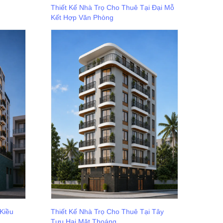
Thiết Kế Nhà Trọ Cho Thuê Tại Đại Mỗ
Kết Hợp Văn Phòng
 Kiều
Thiết Kế Nhà Trọ Cho Thuê Tại Tây
Tựu Hai Mặt Thoáng