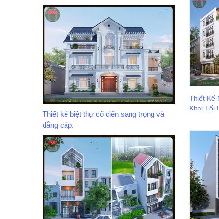
Thiết Kế
Khai Tối 
Thiết kế biệt thự cổ điển sang trọng và
đẳng cấp.