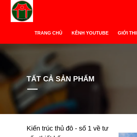
TRANG CHỦ
KÊNH YOUTUBE
GIỚI TH
TẤT CẢ SẢN PHẨM
Kiến trúc thủ đô - số 1 về tư