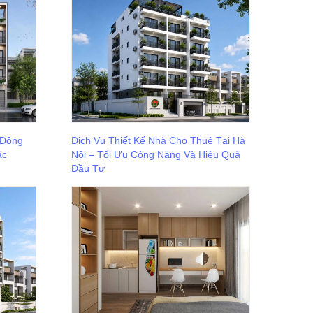
 Đông
Dịch Vụ Thiết Kế Nhà Cho Thuê Tại Hà
ác
Nội – Tối Ưu Công Năng Và Hiệu Quả
Đầu Tư