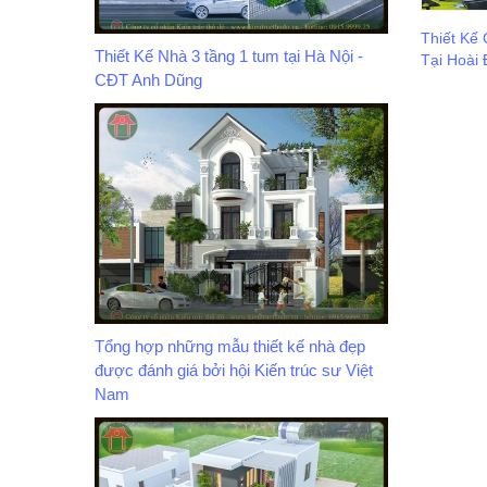
Thiết Kế
Thiết Kế Nhà 3 tầng 1 tum tại Hà Nội -
Tại Hoài 
CĐT Anh Dũng
Tổng hợp những mẫu thiết kế nhà đẹp
được đánh giá bởi hội Kiến trúc sư Việt
Nam