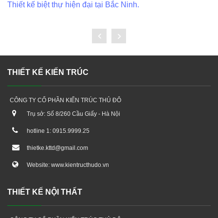
Thiết kế biệt thự hiện đại tại Bắc Ninh.
THIẾT KẾ KIẾN TRÚC
CÔNG TY CỔ PHẦN KIẾN TRÚC THỦ ĐÔ
Trụ sở: Số 8/260 Cầu Giấy - Hà Nội
hotline 1: 0915.9999.25
thietke.kttd@gmail.com
Website: www.kientructhudo.vn
THIẾT KẾ NỘI THẤT