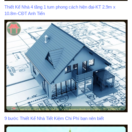
Thiết Kế Nhà 4 tầng 1 tum phong cách hiện đại-KT 2.9m x
10.8m-CĐT Anh Tiến
9 bước Thiết Kế Nhà Tiết Kiệm Chi Phí bạn nên biết