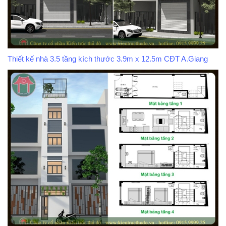
Thiết kế nhà 3.5 tầng kích thước 3.9m x 12.5m CĐT A.Giang