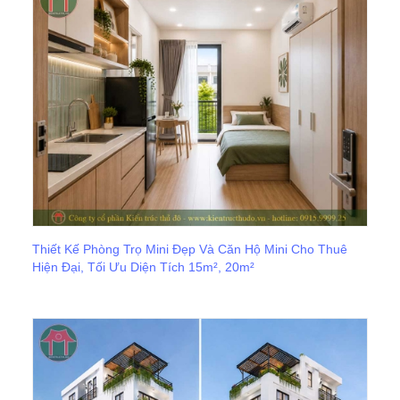
Thiết Kế Phòng Trọ Mini Đẹp Và Căn Hộ Mini Cho Thuê
Hiện Đại, Tối Ưu Diện Tích 15m², 20m²