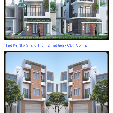
Thiết Kế Nhà 3 tầng 1 tum 2 mặt tiền - CĐT Cô Hà