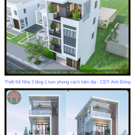
Thiết Kế Nhà 3 tầng 1 tum phong cách hiện đại - CĐT: Anh Đông