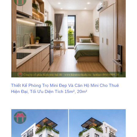
Thiết Kế Phòng Trọ Mini Đẹp Và Căn Hộ Mini Cho Thuê
Hiện Đại, Tối Ưu Diện Tích 15m², 20m²