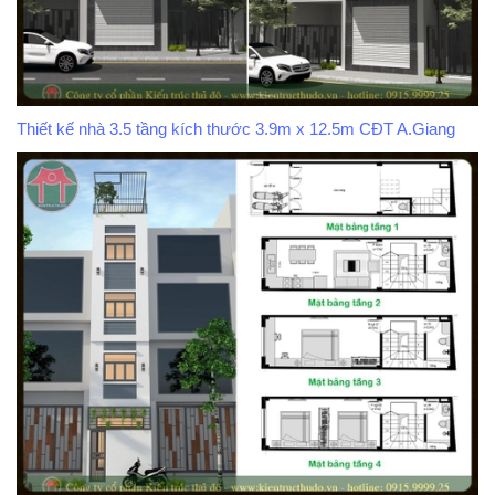
Thiết kế nhà 3.5 tầng kích thước 3.9m x 12.5m CĐT A.Giang