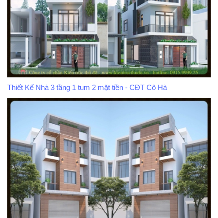
Thiết Kế Nhà 3 tầng 1 tum 2 mặt tiền - CĐT Cô Hà