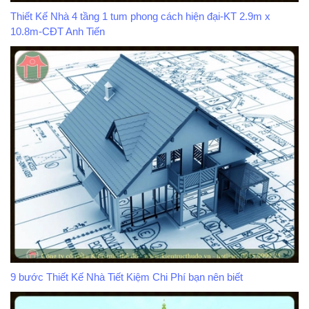
Thiết Kế Nhà 4 tầng 1 tum phong cách hiện đại-KT 2.9m x
10.8m-CĐT Anh Tiến
9 bước Thiết Kế Nhà Tiết Kiệm Chi Phí bạn nên biết