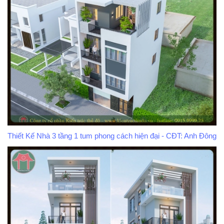
Thiết Kế Nhà 3 tầng 1 tum phong cách hiện đại - CĐT: Anh Đông