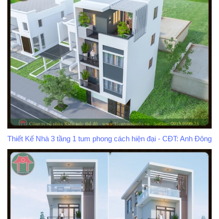
Thiết Kế Nhà 3 tầng 1 tum phong cách hiện đại - CĐT: Anh Đông