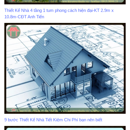
Thiết Kế Nhà 4 tầng 1 tum phong cách hiện đại-KT 2.9m x
10.8m-CĐT Anh Tiến
9 bước Thiết Kế Nhà Tiết Kiệm Chi Phí bạn nên biết