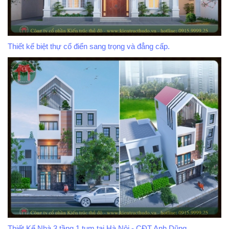
Thiết kế biệt thự cổ điển sang trọng và đẳng cấp.
Thiết Kế Nhà 3 tầng 1 tum tại Hà Nội - CĐT Anh Dũng