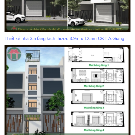
Thiết kế nhà 3.5 tầng kích thước 3.9m x 12.5m CĐT A.Giang