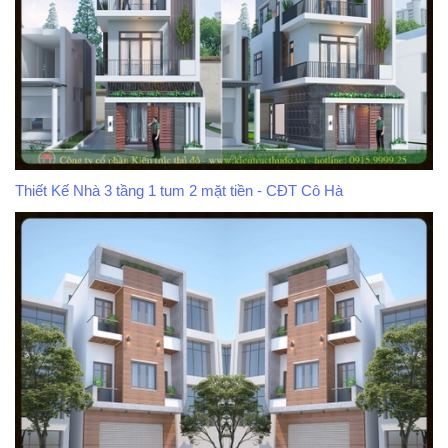
Thiết Kế Nhà 3 tầng 1 tum 2 mặt tiền - CĐT Cô Hà