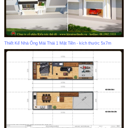
Thiết Kế Nhà Ống Mái Thái 1 Mặt Tiền - kích thước 5x7m