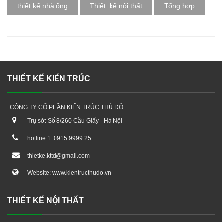
thiết kế nhà ống
Thiết kế nội thất
Tổng hợp
THIẾT KẾ KIẾN TRÚC
CÔNG TY CỔ PHẦN KIẾN TRÚC THỦ ĐÔ
Trụ sở: Số 8/260 Cầu Giấy - Hà Nội
hotline 1: 0915.9999.25
thietke.kttd@gmail.com
Website: www.kientructhudo.vn
THIẾT KẾ NỘI THẤT