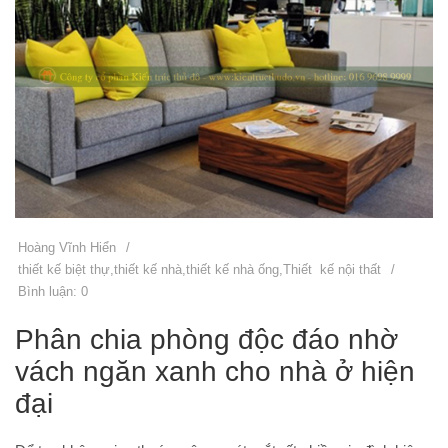
Hoàng Vĩnh Hiển
/
thiết kế biệt thự
,
thiết kế nhà
,
thiết kế nhà ống
,
Thiết kế nội thất
/
Bình luận: 0
Phân chia phòng độc đáo nhờ
vách ngăn xanh cho nhà ở hiện
đại