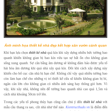
Ảnh minh họa thiết kế nhà đẹp kết hợp sân vườn cảnh quan
Khi bạn lựa chọn
thiết kế nhà
quá kín khi xây dựng nhiều bức tường bao
quanh khiến không gian bị bao kín vừa tạo sự bất ổn cho không gian
sống xung quanh. Sự cân bằng âm dương sẽ không đảm bảo được yếu tố
hài hòa âm dương khi quá nhà xây quá kín. Đôi khi cách xây dựng này
khiến cho bố cục căn nhà bị hạn chế. Không chỉ vậy quá nhiều tường bao
còn làm hạn chế cho những vị trí thiết kế cửa số khiến không gian bị bí,
ngăn cản lớn cho không gian có nhiều ánh sáng hay thông gió hơn. Vì
vậy, khi xây nhà, không nên để tường bao quanh nhà cao quá 1,5m và
cách nhà khoảng 50cm trở lên.
Trong các yếu tố phong thủy bạn cũng cần chú ý đến
thiết kế nhà
với
mẫu cầu thang ra sao, cột nhà như thế nào.
Kientructhudo.vn
là điểm đến