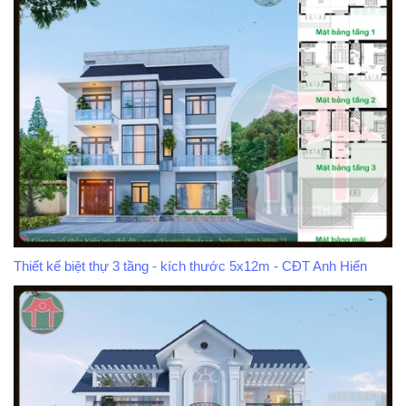
Thiết kế biệt thự 3 tầng - kích thước 5x12m - CĐT Anh Hiển