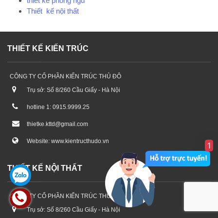
thiết kế phòng ngủ
Thiết kế nội thất
THIẾT KẾ KIẾN TRÚC
CÔNG TY CỔ PHẦN KIẾN TRÚC THỦ ĐÔ
Trụ sở: Số 8/260 Cầu Giấy - Hà Nội
hotline 1: 0915.9999.25
thietke.kttd@gmail.com
Website: www.kientructhudo.vn
1
THIẾT KẾ NỘI THẤT
CÔNG TY CỔ PHẦN KIẾN TRÚC THỦ ĐÔ
Trụ sở: Số 8/260 Cầu Giấy - Hà Nội