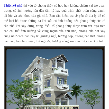
Thiết kế nhà
thì yếu tố phong thủy có hợp hay không chiếm vai trò quan
trọng, có ảnh hưởng lớn đến tâm lý hay quá trình phát triển công dạnh,
tài lộc và sức khỏe của gia chủ. Bạn cần kiểm tra về yếu tố địa lý để có
thể loại bỏ được những xạ khí xấu có ảnh hưởng đến phong thủy của cả
căn nhà khi xây dựng xong. Yếu tố phong thủy được xem xét dựa trên
các chi tiết ảnh hưởng về cung mệnh của chủ nhà, hướng của đất xây
cũng như cách bạn bày trí giường ngủ, hướng bếp, hướng bàn thờ, hướng
bàn học, bàn làm việc, hướng cửa, hướng cổng sao cho được các khí tốt.