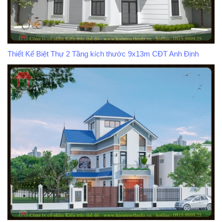
Thiết Kế Biệt Thự 2 Tầng kích thước 9x13m CĐT Anh Định