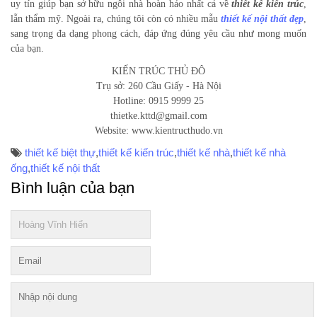
uy tín giúp bạn sở hữu ngôi nhà hoàn hảo nhất cả về
thiết kế kiến trúc
,
lẫn thẩm mỹ. Ngoài ra, chúng tôi còn có nhiều mẫu
thiết kế nội thất đẹp
,
sang trọng đa dạng phong cách, đáp ứng đúng yêu cầu như mong muốn
của bạn.
KIẾN TRÚC THỦ ĐÔ
Trụ sở: 260 Cầu Giấy - Hà Nội
Hotline: 0915 9999 25
thietke.kttd@gmail.com
Website: www.kientructhudo.vn
thiết kế biệt thự
,
thiết kế kiến trúc
,
thiết kế nhà
,
thiết kế nhà
ống
,
thiết kế nội thất
Bình luận của bạn