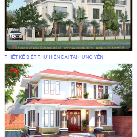
THIẾT KẾ BIỆT THỰ HIỆN ĐẠI TẠI HƯNG YÊN.