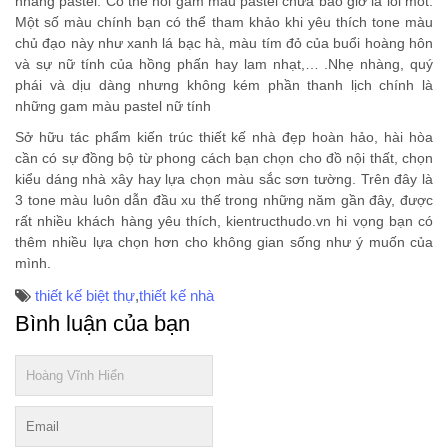
nhàng pastel. Có thể nói gam màu pastel chưa bao giờ là lỗi mốt.
Một số màu chính bạn có thể tham khảo khi yêu thích tone màu
chủ đạo này như xanh lá bạc hà, màu tím đỏ của buổi hoàng hôn
và sự nữ tính của hồng phấn hay lam nhạt,… .Nhẹ nhàng, quý
phái và dịu dàng nhưng không kém phần thanh lịch chính là
những gam màu pastel nữ tính
Sở hữu tác phẩm kiến trúc thiết kế nhà đẹp hoàn hảo, hài hòa
cần có sự đồng bộ từ phong cách bạn chọn cho đồ nội thất, chọn
kiểu dáng nhà xây hay lựa chọn màu sắc sơn tường. Trên đây là
3 tone màu luôn dẫn đầu xu thế trong những năm gần đây, được
rất nhiều khách hàng yêu thích, kientructhudo.vn hi vọng bạn có
thêm nhiều lựa chọn hơn cho không gian sống như ý muốn của
mình.
thiết kế biệt thự
,
thiết kế nhà
Bình luận của bạn