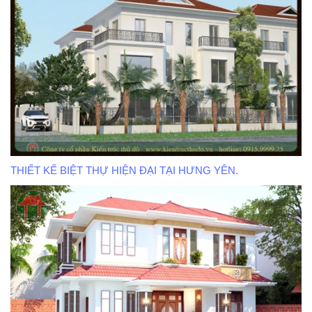
THIẾT KẾ BIỆT THỰ HIỆN ĐẠI TẠI HƯNG YÊN.