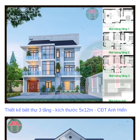
Thiết kế biệt thự 3 tầng - kích thước 5x12m - CĐT Anh Hiển