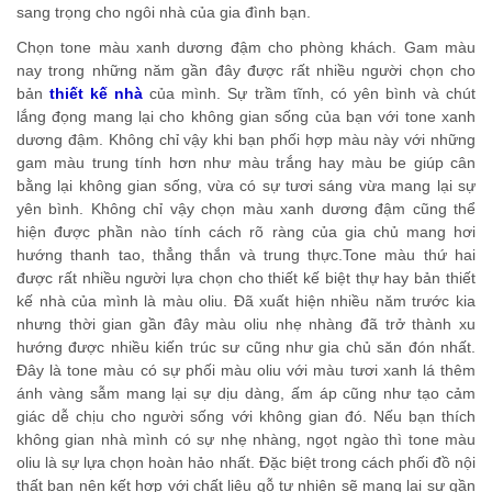
sang trọng cho ngôi nhà của gia đình bạn.
Chọn tone màu xanh dương đậm cho phòng khách. Gam màu
nay trong những năm gần đây được rất nhiều người chọn cho
bản
thiết kế nhà
của mình. Sự trầm tĩnh, có yên bình và chút
lắng đọng mang lại cho không gian sống của bạn với tone xanh
dương đậm. Không chỉ vậy khi bạn phối hợp màu này với những
gam màu trung tính hơn như màu trắng hay màu be giúp cân
bằng lại không gian sống, vừa có sự tươi sáng vừa mang lại sự
yên bình. Không chỉ vậy chọn màu xanh dương đậm cũng thể
hiện được phần nào tính cách rõ ràng của gia chủ mang hơi
hướng thanh tao, thẳng thắn và trung thực.
Tone màu thứ hai
được rất nhiều người lựa chọn cho thiết kế biệt thự hay bản thiết
kế nhà của mình là màu oliu. Đã xuất hiện nhiều năm trước kia
nhưng thời gian gần đây màu oliu nhẹ nhàng đã trở thành xu
hướng được nhiều kiến trúc sư cũng như gia chủ săn đón nhất.
Đây là tone màu có sự phối màu oliu với màu tươi xanh lá thêm
ánh vàng sẫm mang lại sự dịu dàng, ấm áp cũng như tạo cảm
giác dễ chịu cho người sống với không gian đó. Nếu bạn thích
không gian nhà mình có sự nhẹ nhàng, ngọt ngào thì tone màu
oliu là sự lựa chọn hoàn hảo nhất. Đặc biệt trong cách phối đồ nội
thất bạn nên kết hợp với chất liệu gỗ tự nhiên sẽ mang lại sự gần