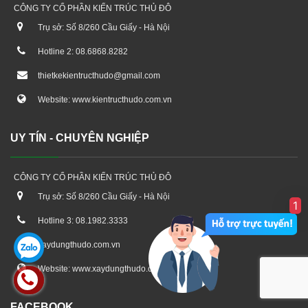
CÔNG TY CỔ PHẦN KIẾN TRÚC THỦ ĐÔ
Trụ sở: Số 8/260 Cầu Giấy - Hà Nội
Hotline 2: 08.6868.8282
thietkekientructhudo@gmail.com
Website: www.kientructhudo.com.vn
UY TÍN - CHUYÊN NGHIỆP
CÔNG TY CỔ PHẦN KIẾN TRÚC THỦ ĐÔ
Trụ sở: Số 8/260 Cầu Giấy - Hà Nội
1
Hotline 3: 08.1982.3333
xaydungthudo.com.vn
Website: www.xaydungthudo.com.vn
FACEBOOK