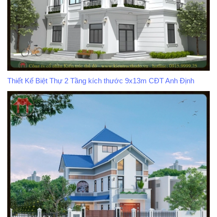
Thiết Kế Biệt Thự 2 Tầng kích thước 9x13m CĐT Anh Định