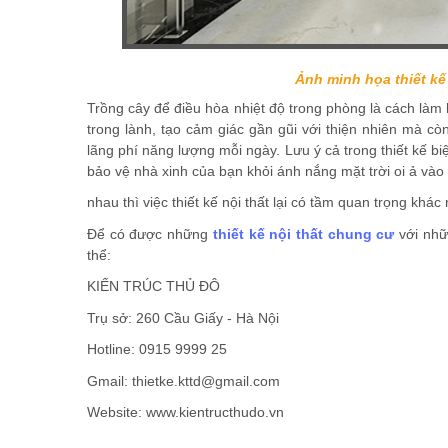
Ảnh minh họa thiết kế
Trồng cây để điều hòa nhiệt độ trong phòng là cách làm
trong lành, tạo cảm giác gần gũi với thiện nhiên mà c
lãng phí năng lượng mỗi ngày. Lưu ý cả trong thiết kế b
bảo vệ nhà xinh của bạn khỏi ánh nắng mặt trời oi ả và
nhau thì việc thiết kế nội thất lại có tầm quan trọng khác
Để có được những
thiết kế nội thất chung cư
với nh
thể:
KIẾN TRÚC THỦ ĐÔ
Trụ sở: 260 Cầu Giấy - Hà Nội
Hotline: 0915 9999 25
Gmail: thietke.kttd@gmail.com
Website: www.kientructhudo.vn