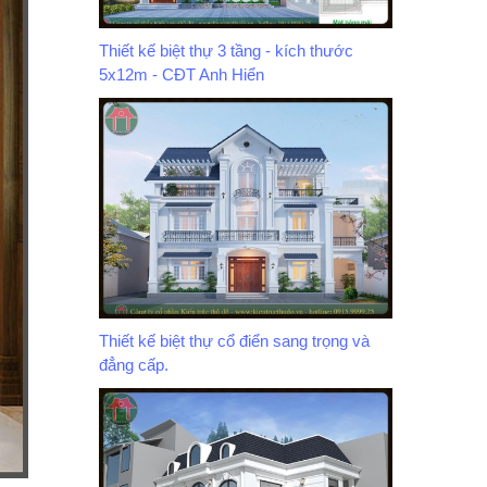
Thiết kế biệt thự 3 tầng - kích thước
5x12m - CĐT Anh Hiển
Thiết kế biệt thự cổ điển sang trọng và
đẳng cấp.