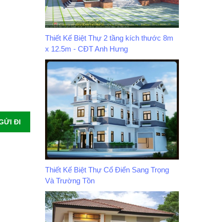
Thiết Kế Biệt Thự 2 tầng kích thước 8m
x 12.5m - CĐT Anh Hưng
GỬI ĐI
Thiết Kế Biệt Thự Cổ Điển Sang Trọng
Và Trường Tồn