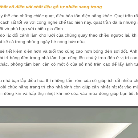
thất cổ điển với chất liệu gỗ tự nhiên sang trọng
 thế cho những chiếc quạt, điều hòa tốn điện năng khác. Quạt trần rất
cách rất tốt và với công nghệ chế tác hiện nay, quạt trần đã là nhữn
tốt và phù hợp với nhiều gia đình.
ó là: đổi cánh làm cho lưỡi của chúng quay theo chiều ngược lại, khi
t kể cả trong những ngày hè nóng bức nữa.
 tiết kiệm điện hơn và tuổi thọ cũng cao hơn bóng đèn sợi đốt. Ánh
i trí bóng đèn trong nhà tắm bạn cũng lên chú ý treo đèn ở vị trí cao
khác, phòng tắm bạn cần có một ô của sổ nhỏ trên cao để lấy ánh tự
nhà bạn lắp điều hòa thì những tấm rèm của sẽ giúp ích rất nhiều cho
ài chức năng trang trí cho nhà xinh còn giúp cản nhiệt rất tốt vào m
i đóng kín và hấp thụ nhiệt khi mở cửa vào mùa đông giúp bạn tiết 