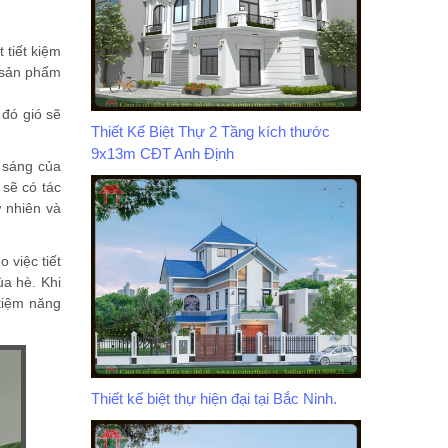
 tiết kiệm
g sản phẩm
 đó gió sẽ
Thiết Kế Biệt Thự 2 Tầng kích thước
9x13m CĐT Anh Định
 sáng của
 sẽ có tác
 nhiên và
 việc tiết
ùa hè. Khi
kiệm năng
Thiết kế biệt thự hiện đại tại Bắc Ninh.