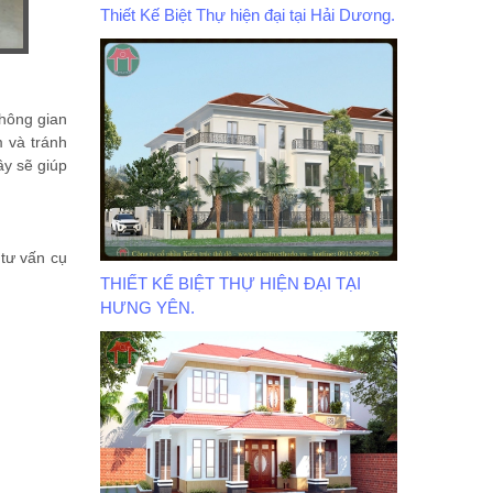
Thiết Kế Biệt Thự hiện đại tại Hải Dương.
không gian
m và tránh
ây sẽ giúp
 tư vấn cụ
THIẾT KẾ BIỆT THỰ HIỆN ĐẠI TẠI
HƯNG YÊN.