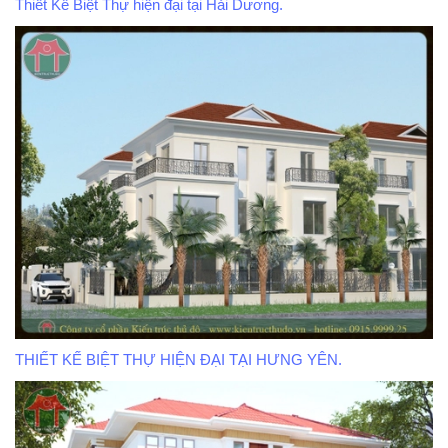
Thiết Kế Biệt Thự hiện đại tại Hải Dương.
THIẾT KẾ BIỆT THỰ HIỆN ĐẠI TẠI HƯNG YÊN.