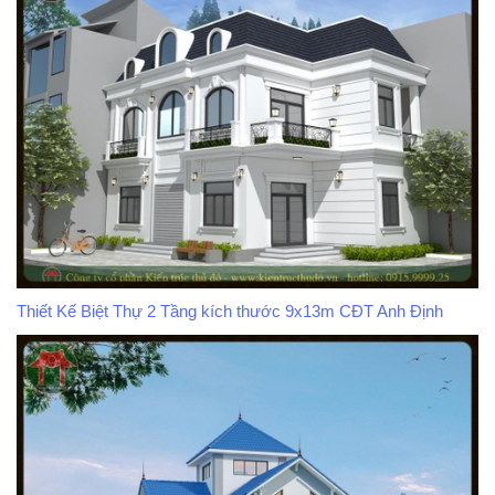
Thiết Kế Biệt Thự 2 Tầng kích thước 9x13m CĐT Anh Định