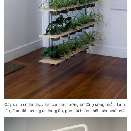
Cây xanh có thể thay thế các bức tường bê tông cứng nhắc, lạnh
lẽo, đem đến cảm giác thư giãn, gần gũi thiên nhiên cho chủ nhà.