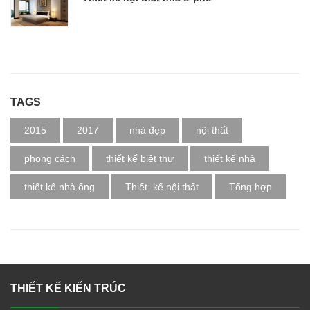
TAGS
2015
2017
nhà đẹp
nội thất
phong cách
thiết kế biệt thự
thiết kế nhà
thiết kế nhà ống
Thiết kế nội thất
Tổng hợp
THIẾT KẾ KIẾN TRÚC