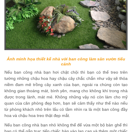
Ảnh minh họa thiết kế nhà với ban công làm sân vườn tiểu
cảnh
Nếu ban công nhà bạn hơi chật chội thì bạn có thể treo trên
tường những chậu hoa hay chậu cây chắc chắn như vậy sẽ thỏa
niềm đam mê trồng cây xanh của bạn, ngoài ra chúng còn tạo
không gian thoáng mát, bình yên, mang cho không khí trong nhà
được trong lành, mát mẻ. Không những vậy nó còn làm cho mỹ
quan của căn phòng đẹp hơn, bạn sẽ cảm thấy như thế nào nếu
từ phòng khách nhỏ trên lấu có tầm nhìn ra là một ban công đầy
hoa và chậu hoa treo thật đẹp mắt.
Nếu ban công nhà bạn nhỏ không thể để vừa một bộ bàn ghế thì
bạn có thể gắn trực tiếp chiếc bàn vào lan can và thêm một chiếc