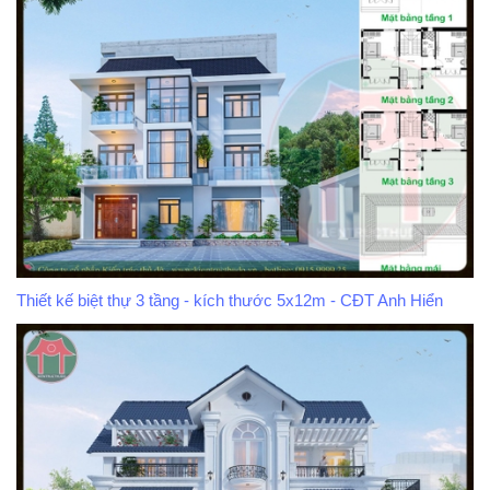
Thiết kế biệt thự 3 tầng - kích thước 5x12m - CĐT Anh Hiển