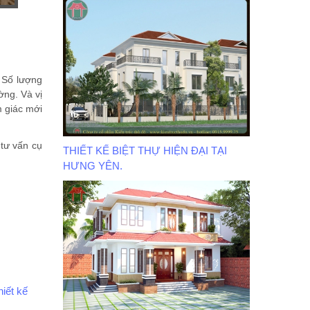
. Số lượng
ờng. Và vị
m giác mới
 tư vấn cụ
THIẾT KẾ BIỆT THỰ HIỆN ĐẠI TẠI
HƯNG YÊN.
hiết kế