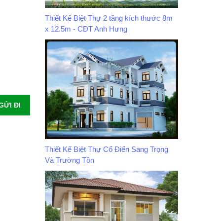
Thiết Kế Biệt Thự 2 tầng kích thước 8m
x 12.5m - CĐT Anh Hưng
GỬI ĐI
Thiết Kế Biệt Thự Cổ Điển Sang Trọng
Và Trường Tồn