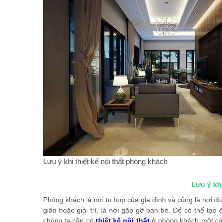
Lưu ý khi thiết kế nội thất phòng khách
Lưu ý kh
Phòng khách là nơi tụ họp của gia đình và cũng là nơi d
giãn hoặc giải trí, là nới gặp gỡ bạn bè. Để có thể tạo
chúng ta cần có
thiết kế nội thất
ở phòng khách một các