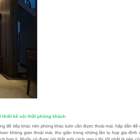
i thiết kế nội thất phòng khách
ùng để tiếp khác nên phòng khác luôn cần được thoải mái, hấp dẫn để 
 được không gian thoải mái, thư giãn trong những lần tụ họp gia đình
h hợp lí. Muốn có được nội thất một cách ưng ý thì tốt nhất là nên c