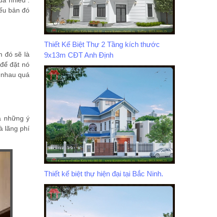
uá nhiều .
nếu bản đó
Thiết Kế Biệt Thự 2 Tầng kích thước
n đó sẽ là
9x13m CĐT Anh Định
 để đặt nó
 nhau quá
à những ý
à lãng phí
Thiết kế biệt thự hiện đại tại Bắc Ninh.