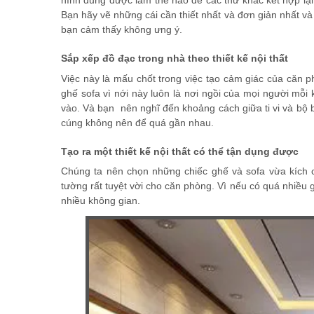
hình dung được làm thế nào để cac thứ khác kết hợp lạ
Bạn hãy vẽ những cái cần thiết nhất và đơn giản nhất 
bạn cảm thấy không ưng ý.
Sắp xếp đồ đạc trong nhà theo thiết kế nội thất
Việc này là mấu chốt trong việc tạo cảm giác của căn p
ghế sofa vì nới này luôn là nơi ngồi của mọi người mỗi k
vào. Và bạn nên nghĩ đến khoảng cách giữa ti vi và bộ
cúng không nên để quá gần nhau.
Tạo ra một thiết kế nội thất có thể tận dụng được
Chúng ta nên chọn những chiếc ghế và sofa vừa kích 
tường rất tuyệt vời cho căn phòng. Vì nếu có quá nhiều 
nhiều không gian.