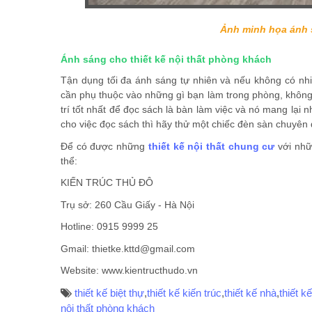
Ảnh minh họa ánh s
Ánh sáng cho thiết kế nội thất phòng khách
Tận dụng tối đa ánh sáng tự nhiên và nếu không có nhi
cần phụ thuộc vào những gì bạn làm trong phòng, không n
trí tốt nhất để đọc sách là bàn làm việc và nó mang l
cho việc đọc sách thì hãy thử một chiếc đèn sàn chuyên 
Để có được những
thiết kế nội thất chung cư
với nh
thể:
KIẾN TRÚC THỦ ĐÔ
Trụ sở: 260 Cầu Giấy - Hà Nội
Hotline: 0915 9999 25
Gmail: thietke.kttd@gmail.com
Website: www.kientructhudo.vn
thiết kế biệt thự
,
thiết kế kiến trúc
,
thiết kế nhà
,
thiết k
nội thất phòng khách