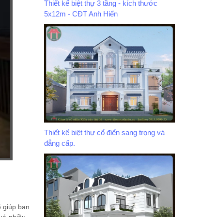
Thiết kế biệt thự 3 tầng - kích thước
5x12m - CĐT Anh Hiển
Thiết kế biệt thự cổ điển sang trọng và
đẳng cấp.
ẽ giúp bạn