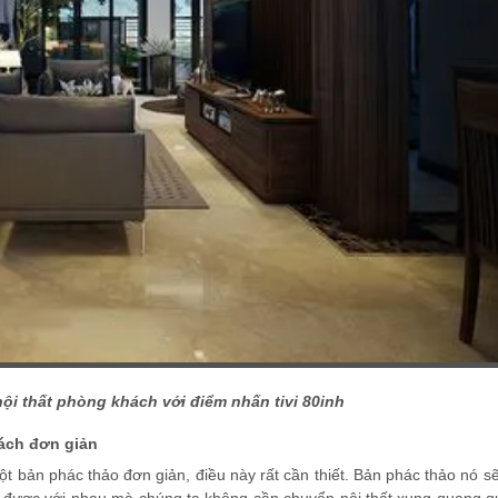
nội thất phòng khách với điểm nhấn tivi 80inh
hách đơn giản
t bản phác thảo đơn giản, điều này rất cần thiết. Bản phác thảo nó s