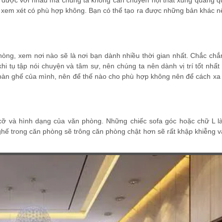
i được với nhau mà chúng ta không cần chuyển nội thất xung quang q
và xem xét có phù hợp không. Bạn có thể tạo ra được những bản khác 
hòng, xem nơi nào sẽ là nơi bạn dành nhiều thời gian nhất. Chắc chắ
hi tụ tập nói chuyện và tâm sự, nên chúng ta nên dành vị trí tốt nhất
 bàn ghế của mình, nên để thế nào cho phù hợp không nên để cách xa
cỡ và hình dạng của văn phòng. Những chiếc sofa góc hoặc chữ L l
ghế trong căn phòng sẽ trông căn phòng chật hơn sẽ rất khập khiễng v