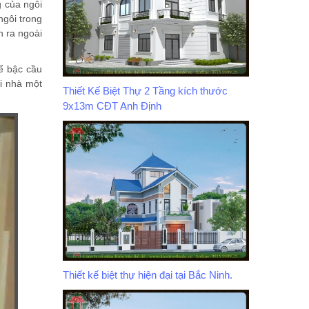
g của ngôi
gôi trong
n ra ngoài
ế bậc cầu
i nhà một
Thiết Kế Biệt Thự 2 Tầng kích thước
9x13m CĐT Anh Định
Thiết kế biệt thự hiện đại tại Bắc Ninh.