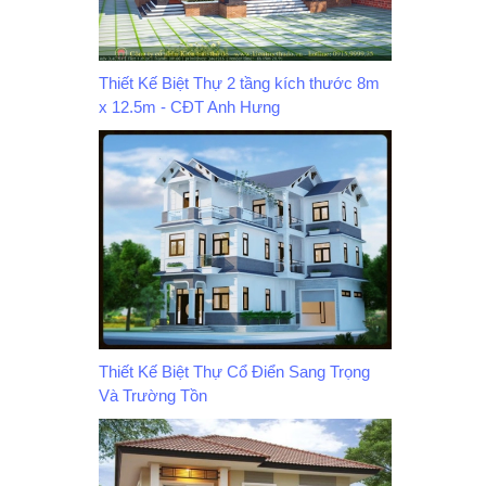
Thiết Kế Biệt Thự 2 tầng kích thước 8m
x 12.5m - CĐT Anh Hưng
Thiết Kế Biệt Thự Cổ Điển Sang Trọng
Và Trường Tồn