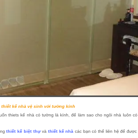
thiết kế nhà vệ sinh với tường kính
uốn thiets kế nhà có tường là kính, để làm sao cho ngôi nhà luôn c
ững
thiết kế biệt thự
và
thiết kế nhà
các bạn có thể liên hệ để được