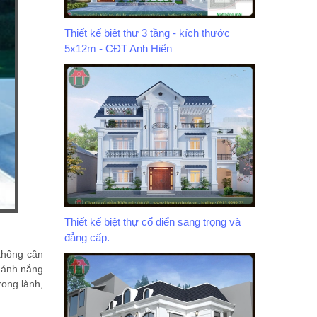
Thiết kế biệt thự 3 tầng - kích thước
5x12m - CĐT Anh Hiển
Thiết kế biệt thự cổ điển sang trọng và
đẳng cấp.
 không cần
ế ánh nắng
rong lành,