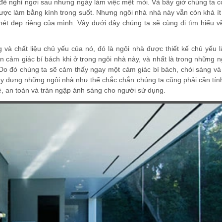
g để nghỉ ngơi sau nhưng ngày làm việc mệt mỏi. Và bây giờ chúng ta c
ợc làm bằng kính trong suốt. Nhưng ngôi nhà nhà này vẫn còn khá ít
t đẹp riêng của mình. Vậy dưới đây chúng ta sẽ cùng đi tìm hiểu 
 và chất liệu chủ yếu của nó, đó là ngôi nhà được thiết kế chủ yếu 
n cảm giác bí bách khi ở trong ngôi nhà này, và nhất là trong những 
. Do đó chúng ta sẽ cảm thấy ngay một cảm giác bí bách, chói sáng v
ây dựng những ngôi nhà như thế chắc chắn chúng ta cũng phải cần tín
, an toàn và tràn ngập ánh sáng cho người sử dụng.