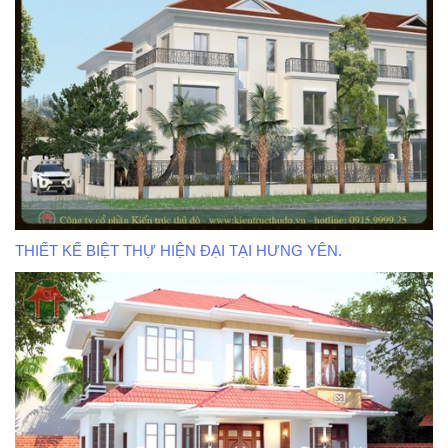
THIẾT KẾ BIỆT THỰ HIỆN ĐẠI TẠI HƯNG YÊN.