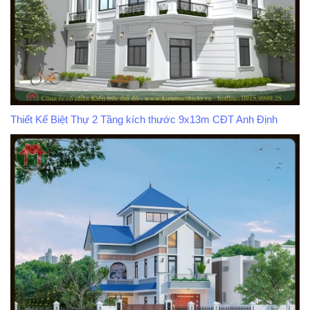
Thiết Kế Biệt Thự 2 Tầng kích thước 9x13m CĐT Anh Định