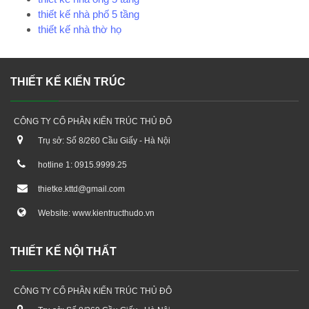
thiết kế nhà phố 5 tầng
thiết kế nhà thờ họ
THIẾT KẾ KIẾN TRÚC
CÔNG TY CỔ PHẦN KIẾN TRÚC THỦ ĐÔ
Trụ sở: Số 8/260 Cầu Giấy - Hà Nội
hotline 1: 0915.9999.25
thietke.kttd@gmail.com
Website: www.kientructhudo.vn
THIẾT KẾ NỘI THẤT
CÔNG TY CỔ PHẦN KIẾN TRÚC THỦ ĐÔ