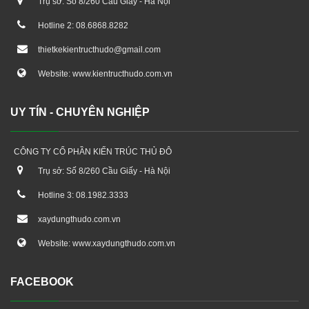
Trụ sở: Số 8/260 Cầu Giấy - Hà Nội
Hotline 2: 08.6868.8282
thietkekientructhudo@gmail.com
Website: www.kientructhudo.com.vn
UY TÍN - CHUYÊN NGHIỆP
CÔNG TY CỔ PHẦN KIẾN TRÚC THỦ ĐÔ
Trụ sở: Số 8/260 Cầu Giấy - Hà Nội
Hotline 3: 08.1982.3333
xaydungthudo.com.vn
Website: www.xaydungthudo.com.vn
FACEBOOK