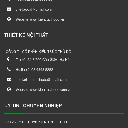
thietke.kttd@gmail.com
Website: www.kientructhudo.vn
THIẾT KẾ NỘI THẤT
CÔNG TY CỔ PHẦN KIẾN TRÚC THỦ ĐÔ
Trụ sở: Số 8/260 Cầu Giấy - Hà Nội
Hotline 2: 08.6868.8282
thietkekientructhudo@gmail.com
Website: www.kientructhudo.com.vn
UY TÍN - CHUYÊN NGHIỆP
CÔNG TY CỔ PHẦN KIẾN TRÚC THỦ ĐÔ