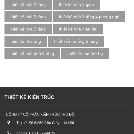
thiết kế nhà 2 tầng
thiết kế nhà 3 gian
thiết kế nhà 3 tầng
thiết kế nhà 3 tầng 4 phòng ngủ
thiết kế nhà 5 tầng
thiết kế nhà hiện đại
thiết kế nhà ống
thiết kế nhà ống 5 tầng
thiết kế nhà phố 5 tầng
thiết kế nhà thờ họ
THIẾT KẾ KIẾN TRÚC
CÔNG TY CỔ PHẦN KIẾN TRÚC THỦ ĐÔ
Trụ sở: Số 8/260 Cầu Giấy - Hà Nội
hotline 1: 0915.9999.25