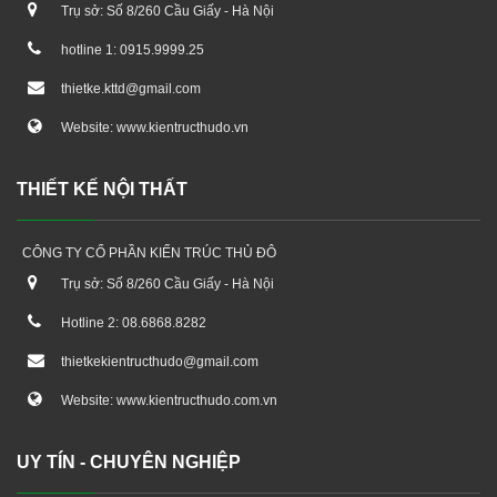
Trụ sở: Số 8/260 Cầu Giấy - Hà Nội
hotline 1: 0915.9999.25
thietke.kttd@gmail.com
Website: www.kientructhudo.vn
THIẾT KẾ NỘI THẤT
CÔNG TY CỔ PHẦN KIẾN TRÚC THỦ ĐÔ
Trụ sở: Số 8/260 Cầu Giấy - Hà Nội
Hotline 2: 08.6868.8282
thietkekientructhudo@gmail.com
Website: www.kientructhudo.com.vn
UY TÍN - CHUYÊN NGHIỆP