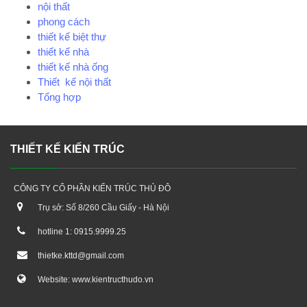
nội thất
phong cách
thiết kế biệt thự
thiết kế nhà
thiết kế nhà ống
Thiết kế nội thất
Tổng hợp
THIẾT KẾ KIẾN TRÚC
CÔNG TY CỔ PHẦN KIẾN TRÚC THỦ ĐÔ
Trụ sở: Số 8/260 Cầu Giấy - Hà Nội
hotline 1: 0915.9999.25
thietke.kttd@gmail.com
Website: www.kientructhudo.vn