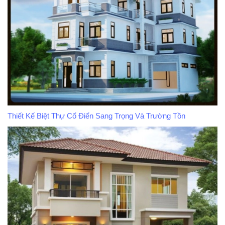
Thiết Kế Biệt Thự Cổ Điển Sang Trọng Và Trường Tồn