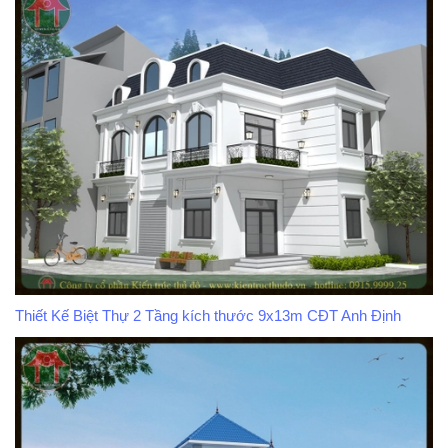
Thiết Kế Biệt Thự 2 Tầng kích thước 9x13m CĐT Anh Định