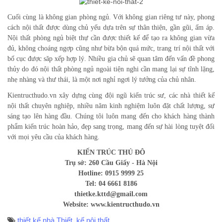
Cuối cùng là không gian phòng ngủ. Với không gian riêng tư này, phong
cách nội thất được dùng chủ yếu dựa trên sự thân thiện, gần gũi, ấm áp.
Nội thất phòng ngủ biệt thự cần được thiết kế để tạo ra không gian vừa
đủ, không choáng ngợp cũng như bừa bộn quá mức, trang trí nội thất với
bố cục được săp xếp hợp lý. Nhiều gia chủ sẽ quan tâm đến vấn đề phong
thủy do đó nội thất phòng ngủ ngoài tiện nghi cần mang lại sự tĩnh lặng,
nhẹ nhàng và thư thái, là một nơi nghỉ ngơi lý tưởng của chủ nhân.
Kientructhudo.vn xây dựng cùng đội ngũ kiến trúc sư, các nhà thiết kế
nội thất chuyên nghiệp, nhiều năm kinh nghiệm luôn đặt chất lượng, sự
sáng tạo lên hàng đầu. Chúng tôi luôn mang đến cho khách hàng thành
phẩm kiến trúc hoàn hảo, đẹp sang trọng, mang đến sự hài lòng tuyệt đối
với mọi yêu cầu của khách hàng.
KIẾN TRÚC THỦ ĐÔ
Trụ sở: 260 Cầu Giấy - Hà Nội
Hotline: 0915 9999 25
Tel: 04 6661 8186
thietke.kttd@gmail.com
Website: www.kientructhudo.vn
thiết kế nhà
,
Thiết kế nội thất