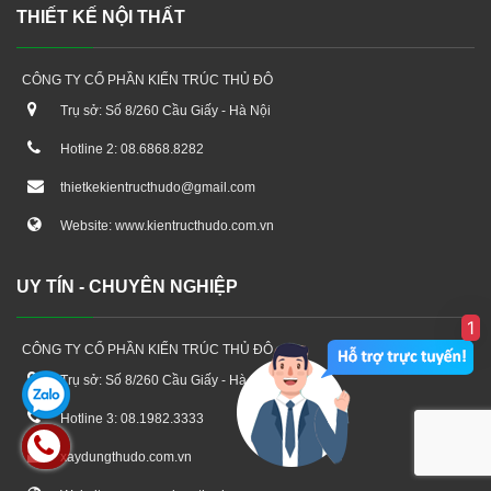
THIẾT KẾ NỘI THẤT
CÔNG TY CỔ PHẦN KIẾN TRÚC THỦ ĐÔ
Trụ sở: Số 8/260 Cầu Giấy - Hà Nội
Hotline 2: 08.6868.8282
thietkekientructhudo@gmail.com
Website: www.kientructhudo.com.vn
UY TÍN - CHUYÊN NGHIỆP
1
CÔNG TY CỔ PHẦN KIẾN TRÚC THỦ ĐÔ
Trụ sở: Số 8/260 Cầu Giấy - Hà Nội
Hotline 3: 08.1982.3333
xaydungthudo.com.vn