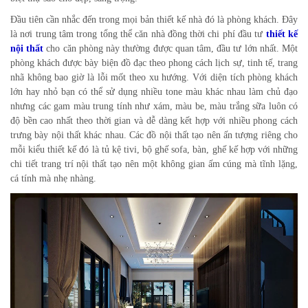
Đầu tiên cần nhắc đến trong mọi bản thiết kế nhà đó là phòng khách. Đây
là nơi trung tâm trong tổng thể căn nhà đồng thời chi phí đầu tư
thiết kế
nội thất
cho căn phòng này thường được quan tâm, đầu tư lớn nhất. Một
phòng khách được bày biện đồ đạc theo phong cách lịch sự, tinh tế, trang
nhã không bao giờ là lỗi mốt theo xu hướng. Với diện tích phòng khách
lớn hay nhỏ bạn có thể sử dụng nhiều tone màu khác nhau làm chủ đạo
nhưng các gam màu trung tính như xám, màu be, màu trắng sữa luôn có
độ bền cao nhất theo thời gian và dễ dàng kết hợp với nhiều phong cách
trưng bày nội thất khác nhau. Các đồ nội thất tạo nên ấn tượng riêng cho
mỗi kiểu thiết kế đó là tủ kệ tivi, bộ ghế sofa, bàn, ghế kế hợp với những
chi tiết trang trí nội thất tạo nên một không gian ấm cúng mà tĩnh lặng,
cá tính mà nhẹ nhàng.