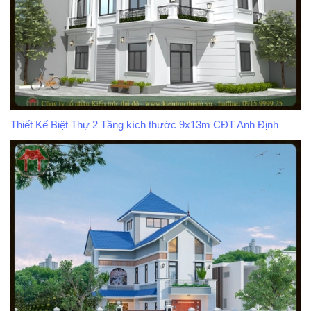
Thiết Kế Biệt Thự 2 Tầng kích thước 9x13m CĐT Anh Định