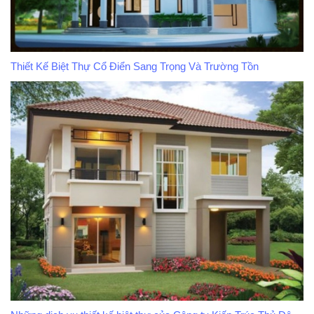
Thiết Kế Biệt Thự Cổ Điển Sang Trọng Và Trường Tồn