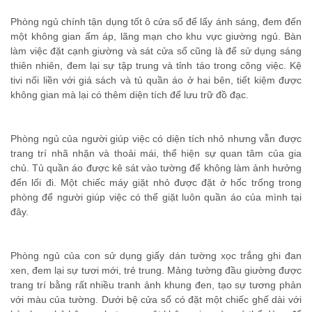
Phòng ngủ chính tận dụng tốt ô cửa sổ để lấy ánh sáng, đem đến
một không gian ấm áp, lãng mạn cho khu vực giường ngủ. Bàn
làm việc đặt cạnh giường và sát cửa sổ cũng là để sử dụng sáng
thiên nhiên, đem lại sự tập trung và tỉnh táo trong công việc. Kệ
tivi nối liền với giá sách và tủ quần áo ở hai bên, tiết kiệm được
không gian mà lại có thêm diện tích để lưu trữ đồ đạc.
Phòng ngủ của người giúp việc có diện tích nhỏ nhưng vẫn được
trang trí nhã nhặn và thoải mái, thể hiện sự quan tâm của gia
chủ. Tủ quần áo được kê sát vào tường để không làm ảnh hưởng
đến lối đi. Một chiếc máy giặt nhỏ được đặt ở hốc trống trong
phòng để người giúp việc có thể giặt luôn quần áo của mình tại
đây.
Phòng ngủ của con sử dụng giấy dán tường xọc trắng ghi đan
xen, đem lại sự tươi mới, trẻ trung. Mảng tường đầu giường được
trang trí bằng rất nhiều tranh ảnh khung đen, tạo sự tương phản
với màu của tường. Dưới bệ cửa sổ có đặt một chiếc ghế dài với