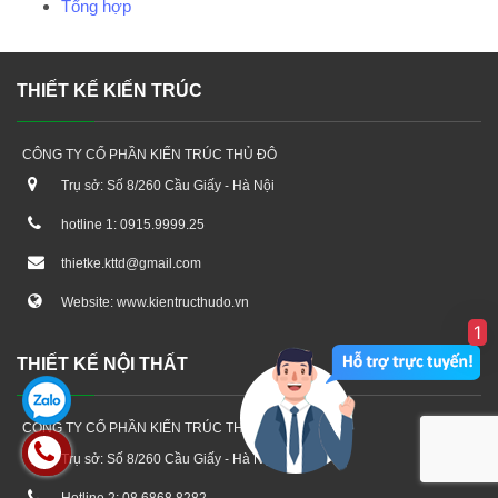
Tổng hợp
THIẾT KẾ KIẾN TRÚC
CÔNG TY CỔ PHẦN KIẾN TRÚC THỦ ĐÔ
Trụ sở: Số 8/260 Cầu Giấy - Hà Nội
hotline 1: 0915.9999.25
thietke.kttd@gmail.com
Website: www.kientructhudo.vn
1
THIẾT KẾ NỘI THẤT
CÔNG TY CỔ PHẦN KIẾN TRÚC THỦ ĐÔ
Trụ sở: Số 8/260 Cầu Giấy - Hà Nội