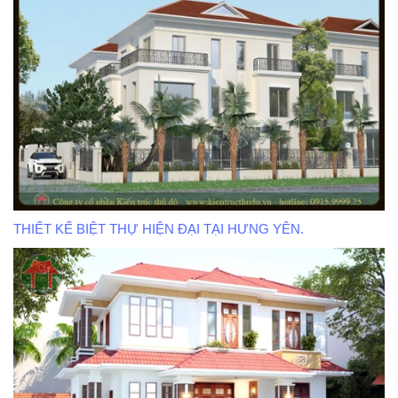
THIẾT KẾ BIỆT THỰ HIỆN ĐẠI TẠI HƯNG YÊN.