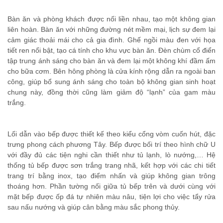
Bàn ăn và phòng khách được nối liền nhau, tạo một không gian
liên hoàn. Bàn ăn với những đường nét mềm mại, lịch sự đem lại
cảm giác thoải mái cho cả gia đình. Ghế ngồi màu đen với họa
tiết ren nổi bật, tạo cá tính cho khu vực bàn ăn. Đèn chùm cổ điển
tập trung ánh sáng cho bàn ăn và đem lại một không khí đầm ấm
cho bữa cơm. Bên hông phòng là cửa kính rộng dẫn ra ngoài ban
công, giúp bổ sung ánh sáng cho toàn bộ không gian sinh hoạt
chung này, đồng thời cũng làm giảm độ “lạnh” của gam màu
trắng.
Lối dẫn vào bếp được thiết kế theo kiểu cổng vòm cuốn hút, đặc
trưng phong cách phương Tây. Bếp được bối trí theo hình chữ U
với đầy đủ các tiện nghi cần thiết như tủ lạnh, lò nướng,… Hệ
thống tủ bếp được sơn trắng trang nhã, kết hợp với các chi tiết
trang trí bằng inox, tạo điểm nhấn và giúp không gian trông
thoáng hơn. Phần tường nối giữa tủ bếp trên và dưới cùng với
mặt bếp được ốp đá tự nhiên màu nâu, tiện lợi cho việc tẩy rửa
sau nấu nướng và giúp cân bằng màu sắc phong thủy.