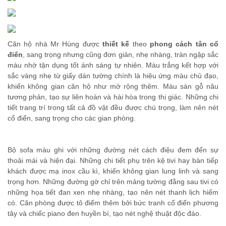
Căn hộ nhà Mr Hùng được
thiết kế
theo
phong cách tân cổ
điển
, sang trọng nhưng cũng đơn giản, nhẹ nhàng, tràn ngập sắc
màu nhờ tận dụng tốt ánh sáng tự nhiên. Màu trắng kết hợp với
sắc vàng nhẹ từ giấy dán tường chính là hiệu ứng màu chủ đạo,
khiến không gian căn hộ như mở rộng thêm. Màu sàn gỗ nâu
tương phản, tạo sự liên hoàn và hài hòa trong thị giác. Những chi
tiết trang trí trong tất cả đồ vật đều được chú trọng, làm nên nét
cổ điển, sang trọng cho các gian phòng.
Bộ sofa màu ghi với những đường nét cách điệu đem đến sự
thoải mái và hiện đại. Những chi tiết phụ trên kệ tivi hay bàn tiếp
khách được mạ inox cầu kì, khiến không gian lung linh và sang
trọng hơn. Những đường gờ chỉ trên mảng tường đằng sau tivi có
những họa tiết đan xen nhẹ nhàng, tạo nên nét thanh lịch hiếm
có. Căn phòng được tô điểm thêm bởi bức tranh cổ điển phương
tây và chiếc piano đen huyền bí, tạo nét nghệ thuật độc đáo.