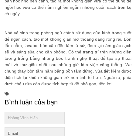
bàn học nhỏ bên cạnh, tạo ra một không gian vừa có thể dùng để
ngồi học vừa có thể nằm nghiền ngẫm những cuốn sách trên kệ
cả ngày.
Nhà vệ sinh trong phòng ngủ chính sử dụng cửa kính trong suốt
để ngăn cách, tạo một không gian mở thoáng đãng rộng rãi. Bồn
tắm nằm, lavabo, bồn cầu đều làm từ sứ, đem lại cảm giác sạch
sẽ và sáng sủa cho căn phòng. Có thể trang trí trên những diện
tường trống bằng những bức tranh nghệ thuật để tạo sự thoải
mái và thư giãn nhất sau những giờ làm việc căng thẳng. Wc
chung thay bồn tắm nằm bằng bồn tắm đứng, vừa tiết kiệm được
diện tích lại khiến không gian trở nên tinh tế hơn. Ngoài ra, phía
dưới chậu rửa còn được tích hợp tủ đồ nhỏ gọn, tiện lợi.
Bình luận của bạn