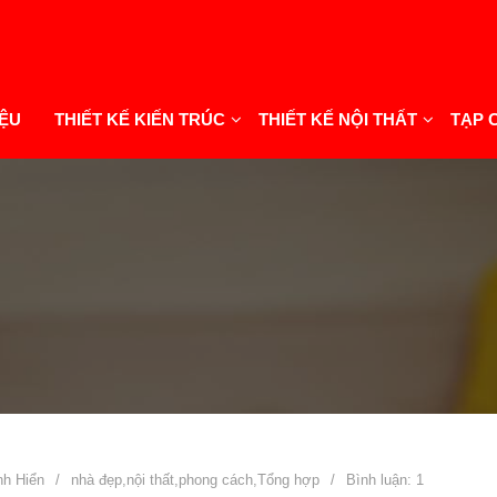
IỆU
THIẾT KẾ KIẾN TRÚC
THIẾT KẾ NỘI THẤT
TẠP 
nh Hiển
/
nhà đẹp
,
nội thất
,
phong cách
,
Tổng hợp
/
Bình luận: 1