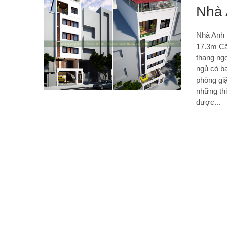
Nhà 
Nhà Anh 
17.3m Căn
thang ng
ngủ có b
phòng gi
những thi
được...