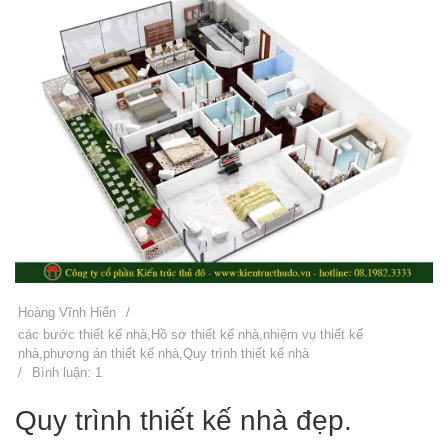
Hoàng Vĩnh Hiển
/
các bước thiết kế nhà
,
Hồ sơ thiết kế nhà
,
nhiệm vụ thiết kế
nhà
,
phương án thiết kế nhà
,
Quy trình thiết kế nhà
/
Bình luận: 1
Quy trình thiết kế nhà đẹp.