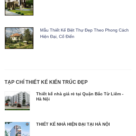
Mẫu Thiết Kế Biệt Thự Đẹp Theo Phong Cách
Hiện Đại, Cổ Điển
TẠP CHÍ THIẾT KẾ KIẾN TRÚC ĐẸP
Thiết kế nhà giá rẻ tại Quận Bắc Từ Liêm -
Hà Nội
THIẾT KẾ NHÀ HIỆN ĐẠI TẠI HÀ NỘI