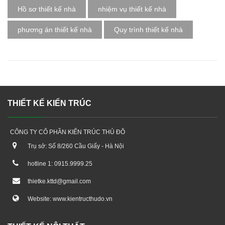
Hồ sơ thiết kế nhà
nhiệm vụ thiết kế nhà
phương án thiết kế nhà
Quy trình thiết kế nhà
THIẾT KẾ KIẾN TRÚC
CÔNG TY CỔ PHẦN KIẾN TRÚC THỦ ĐÔ
Trụ sở: Số 8/260 Cầu Giấy - Hà Nội
hotline 1: 0915.9999.25
thietke.kttd@gmail.com
Website: www.kientructhudo.vn