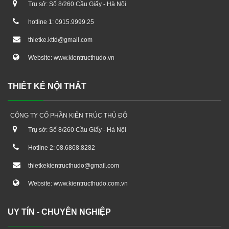
Trụ sở: Số 8/260 Cầu Giấy - Hà Nội
hotline 1: 0915.9999.25
thietke.kttd@gmail.com
Website: www.kientructhudo.vn
THIẾT KẾ NỘI THẤT
CÔNG TY CỔ PHẦN KIẾN TRÚC THỦ ĐÔ
Trụ sở: Số 8/260 Cầu Giấy - Hà Nội
Hotline 2: 08.6868.8282
thietkekientructhudo@gmail.com
Website: www.kientructhudo.com.vn
UY TÍN - CHUYÊN NGHIỆP