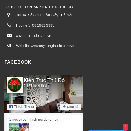
CÔNG TY CỔ PHẦN KIẾN TRÚC THỦ ĐÔ
Trụ sở: Số 8/260 Cầu Giấy - Hà Nội
Hotline 3: 08.1982.3333
xaydungthudo.com.vn
Website: www.xaydungthudo.com.vn
FACEBOOK
1