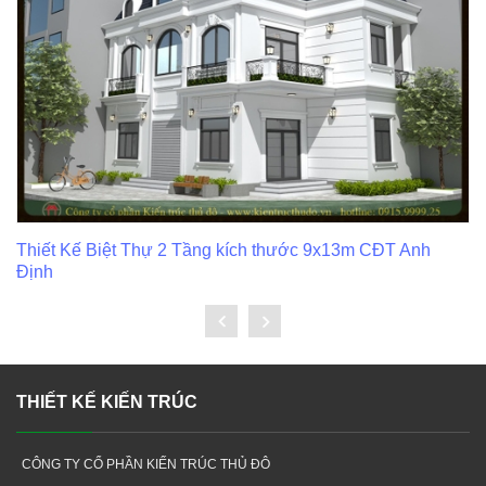
Thiết Kế Biệt Thự 2 Tầng kích thước 9x13m CĐT Anh
Định
THIẾT KẾ KIẾN TRÚC
CÔNG TY CỔ PHẦN KIẾN TRÚC THỦ ĐÔ