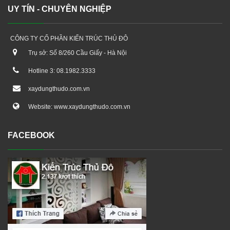
UY TÍN - CHUYÊN NGHIỆP
CÔNG TY CỔ PHẦN KIẾN TRÚC THỦ ĐÔ
Trụ sở: Số 8/260 Cầu Giấy - Hà Nội
Hotline 3: 08.1982.3333
xaydungthudo.com.vn
Website: www.xaydungthudo.com.vn
FACEBOOK