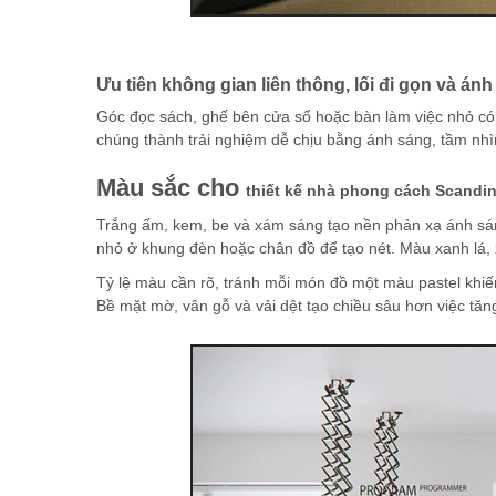
Ưu tiên không gian liên thông, lối đi gọn và án
Góc đọc sách, ghế bên cửa sổ hoặc bàn làm việc nhỏ có
chúng thành trải nghiệm dễ chịu bằng ánh sáng, tầm nhìn
Màu sắc cho
thiết kế nhà phong cách Scandin
Trắng ấm, kem, be và xám sáng tạo nền phản xạ ánh s
nhỏ ở khung đèn hoặc chân đồ để tạo nét. Màu xanh lá, 
Tỷ lệ màu cần rõ, tránh mỗi món đồ một màu pastel khi
Bề mặt mờ, vân gỗ và vải dệt tạo chiều sâu hơn việc tă