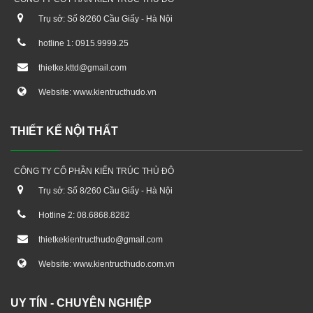
Trụ sở: Số 8/260 Cầu Giấy - Hà Nội
hotline 1: 0915.9999.25
thietke.kttd@gmail.com
Website: www.kientructhudo.vn
THIẾT KẾ NỘI THẤT
CÔNG TY CỔ PHẦN KIẾN TRÚC THỦ ĐÔ
Trụ sở: Số 8/260 Cầu Giấy - Hà Nội
Hotline 2: 08.6868.8282
thietkekientructhudo@gmail.com
Website: www.kientructhudo.com.vn
UY TÍN - CHUYÊN NGHIỆP