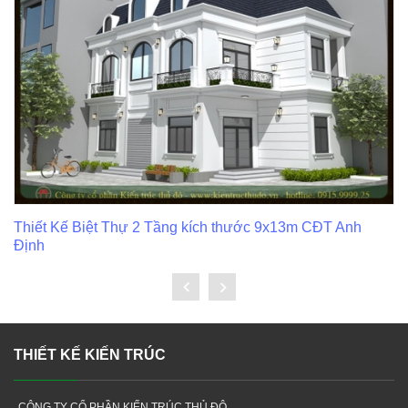
Thiết Kế Biệt Thự 2 Tầng kích thước 9x13m CĐT Anh
Định
THIẾT KẾ KIẾN TRÚC
CÔNG TY CỔ PHẦN KIẾN TRÚC THỦ ĐÔ