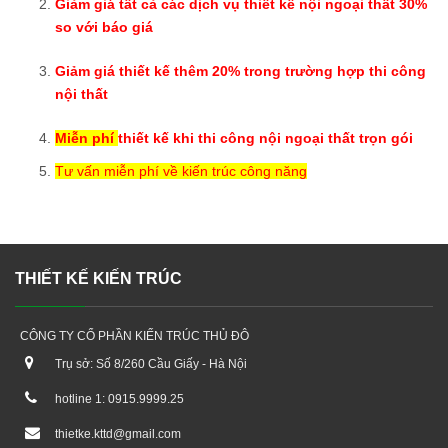
Giảm giá tất cả các dịch vụ thiết kế nội ngoại thất
30%
so với báo giá
Giảm giá thiết kế thêm
20%
trong trường hợp thi công
nội thất
Miễn phí
thiết kế khi thi công nội ngoại thất trọn gói
Tư vấn miễn phí về kiến trúc công năng
THIẾT KẾ KIẾN TRÚC
CÔNG TY CỔ PHẦN KIẾN TRÚC THỦ ĐÔ
Trụ sở: Số 8/260 Cầu Giấy - Hà Nội
hotline 1: 0915.9999.25
thietke.kttd@gmail.com