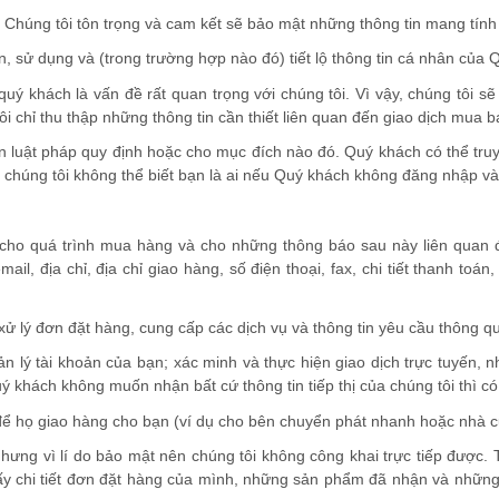
Chúng tôi tôn trọng và cam kết sẽ bảo mật những thông tin mang tính
n, sử dụng và (trong trường hợp nào đó) tiết lộ thông tin cá nhân của 
uý khách là vấn đề rất quan trọng với chúng tôi. Vì vậy, chúng tôi sẽ
i chỉ thu thập những thông tin cần thiết liên quan đến giao dịch mua b
ian luật pháp quy định hoặc cho mục đích nào đó. Quý khách có thể tru
à chúng tôi không thể biết bạn là ai nếu Quý khách không đăng nhập và
bạn cho quá trình mua hàng và cho những thông báo sau này liên qua
mail, địa chỉ, địa chỉ giao hàng, số điện thoại, fax, chi tiết thanh toán
xử lý đơn đặt hàng, cung cấp các dịch vụ và thông tin yêu cầu thông q
ản lý tài khoản của bạn; xác minh và thực hiện giao dịch trực tuyến,
 khách không muốn nhận bất cứ thông tin tiếp thị của chúng tôi thì có 
a để họ giao hàng cho bạn (ví dụ cho bên chuyển phát nhanh hoặc nhà c
nhưng vì lí do bảo mật nên chúng tôi không công khai trực tiếp được. 
ấy chi tiết đơn đặt hàng của mình, những sản phẩm đã nhận và những 