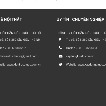
KẾ NỘI THẤT
UY TÍN - CHUYÊN NGHIỆP
 CỔ PHẦN KIẾN TRÚC THỦ ĐÔ
CÔNG TY CỔ PHẦN KIẾN TRÚC TH
 sở: Số 8/260 Cầu Giấy - Hà Nội
Trụ sở: Số 8/260 Cầu Giấy - H
line 2: 08.6868.8282
Hotline 3: 08.1982.3333
etkekientructhudo@gmail.com
xaydungthudo.com.vn
site: www.kientructhudo.com.vn
Website: www.xaydungthudo.c