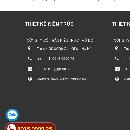
THIẾT KẾ KIẾN TRÚC
THIẾT 
CÔNG TY CỔ PHẦN KIẾN TRÚC THỦ ĐÔ
CÔNG TY
Trụ sở: Số 8/260 Cầu Giấy - Hà Nội
Trụ
hotline 1: 0915.9999.25
Hot
thietke.kttd@gmail.com
thi
Website: www.kientructhudo.vn
Web
0915.9999.25