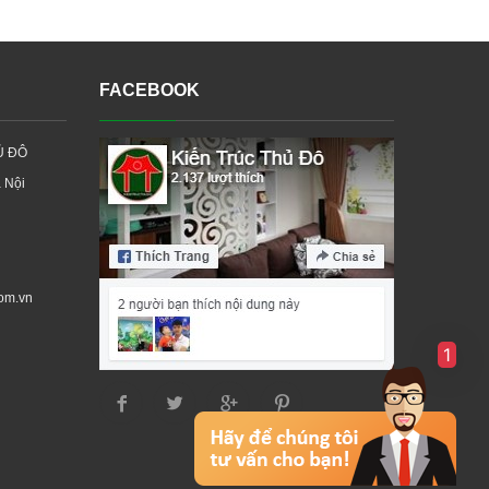
FACEBOOK
Ủ ĐÔ
à Nội
om.vn
1