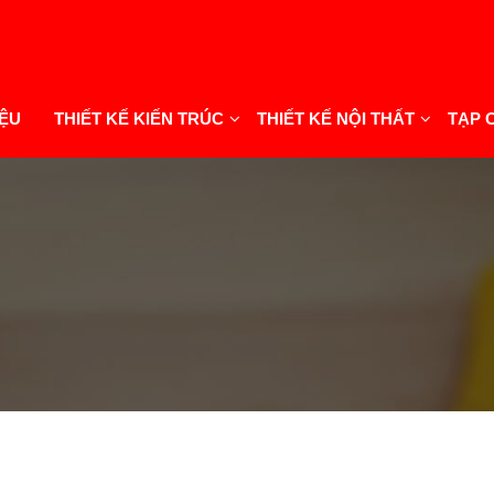
IỆU
THIẾT KẾ KIẾN TRÚC
THIẾT KẾ NỘI THẤT
TẠP 