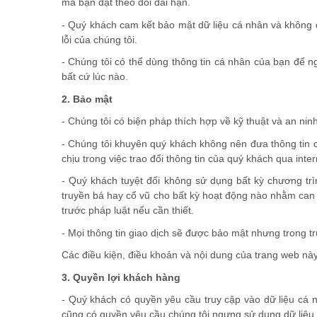
mà bạn đặt theo dõi dài hạn.
- Quý khách cam kết bảo mật dữ liệu cá nhân và không đ
lỗi của chúng tôi.
- Chúng tôi có thể dùng thông tin cá nhân của bạn để ng
bất cứ lúc nào.
2. Bảo mật
- Chúng tôi có biện pháp thích hợp về kỹ thuật và an nin
- Chúng tôi khuyên quý khách không nên đưa thông tin ch
chịu trong việc trao đổi thông tin của quý khách qua inte
- Quý khách tuyệt đối không sử dụng bất kỳ chương trì
truyền bá hay cổ vũ cho bất kỳ hoạt động nào nhằm can t
trước pháp luật nếu cần thiết.
- Mọi thông tin giao dịch sẽ được bảo mật nhưng trong t
Các điều kiện, điều khoản và nội dung của trang web nà
3. Quyền lợi khách hàng
- Quý khách có quyền yêu cầu truy cập vào dữ liệu cá 
cũng có quyền yêu cầu chúng tôi ngưng sử dụng dữ liệu 