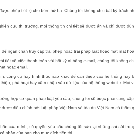
ược phép tiết lộ cho bên thứ ba. Chúng tôi không chịu bất kỳ trách 
hiên cứu thị trường. mọi thông tin chi tiết sẽ được ẩn và chỉ được d
h để ngăn chặn truy cập trái phép hoặc trái pháp luật hoặc mất mát hoặc
i tiết về việc thanh toán với bất kỳ ai bằng e-mail, chúng tôi không
rnet hoặc email.
nh, công cụ hay hình thức nào khác để can thiệp vào hệ thống hay là
hiệp, phá hoại hay xâm nhập vào dữ liệu của hệ thống website. Mọi vi
rường hợp cơ quan pháp luật yêu cầu, chúng tôi sẽ buộc phải cung cấp
y được điều chỉnh bởi luật pháp Việt Nam và tòa án Việt Nam có thẩm 
nhân của mình, có quyền yêu cầu chúng tôi sửa lại những sai sót tron
cá nhân của bạn cho mục đích tiếp thị.